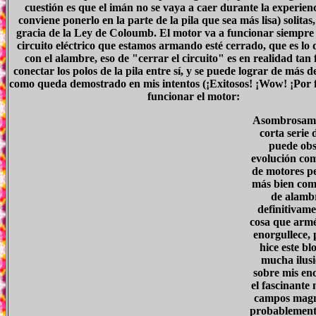
cuestión es que el imán no se vaya a caer durante la experienc
conviene ponerlo en la parte de la pila que sea más lisa) solitas
gracia de la Ley de Coloumb. El motor va a funcionar siempre
circuito eléctrico que estamos armando esté cerrado, que es lo 
con el alambre, eso de "cerrar el circuito" es en realidad tan 
conectar los polos de la pila entre sí, y se puede lograr de más 
como queda demostrado en mis intentos (¡Exitosos! ¡Wow! ¡Por f
funcionar el motor:
Asombrosamen
corta serie 
puede obs
evolución co
de motores pe
más bien com
de alambr
definitivame
cosa que arm
enorgullece,
hice este bl
mucha ilusi
sobre mis en
el fascinante
campos magné
probablemente