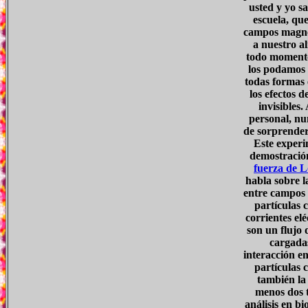
usted y yo s
escuela, que
campos magnét
a nuestro a
todo moment
los podamos 
todas formas 
los efectos d
invisibles.
personal, nu
de sorprender.
Este experi
demostración
fuerza de L
habla sobre l
entre campos 
partículas 
corrientes elé
son un flujo 
cargadas
interacción e
partículas 
también la 
menos dos t
análisis en b