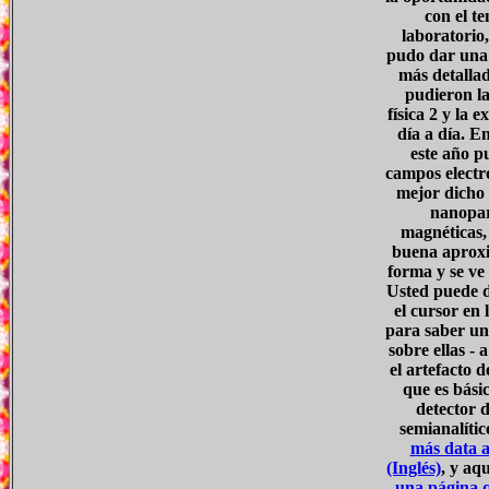
con el te
laboratorio,
pudo dar una 
más detallad
pudieron la
física 2 y la e
día a día. En
este año p
campos electr
mejor dicho 
nanopar
magnéticas,
buena aproxi
forma y se ve 
Usted puede d
el cursor en 
para saber un
sobre ellas - 
el artefacto d
que es bási
detector 
semianalític
más data a
(Inglés)
, y aq
una página q