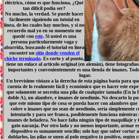
eléctrico, cómo es que funciona, ¿Qué
tan difícil podía ser?
No mucho, la verdad. Se puede hacer
fácilmente siguiendo un tutoial en
línea, de los cuales hay muchos, y si no
recuerdo mal yo en su momento me
quedé con
este
. Si usted es una
persona particularmente vaga y
aburrida, buscando el tutorial en línea
encontré un
sitio donde venden el
chiche terminado
. Es corto y al punto,
tiene un enlace al
artículo original (en alemán)
, tiene fotografías
importantes y convenientemente es una tienda de imanes. Todo
lugar.
Un brevísimo vistazo a la derecha de esta página basta para que
cuenta de lo realmente fácil y económico que es hacer este exp
que solamente se necesita una pila de cualquier tamaño (En la 
doble A), un alambre, e imanes de neodimio. No descarto la pos
que este mismo tipo de cosa se pueda hacer con alambres que
cobre o imanes que no sean de neodimio, sería simplemente c
intentarlo y para ser franca, posiblemente funciona mientras 
imanes de heladera. No hace falta ningún tipo de maquillaje y
gato naranja. Por otro lado y no menos importante, armar es
dispositivo es sumamente sencillo; solo hay que saber cortar 
doblarlos, las pilas se unen al polo negativo (o positivo, según 