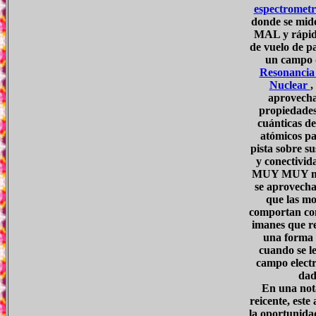
espectrometr
donde se mid
MAL y rápido
de vuelo de pa
un campo d
Resonancia
Nuclear
,
aprovecha
propiedades
cuánticas de
atómicos pa
pista sobre su
y conectivid
MUY MUY ma
se aprovecha
que las mo
comportan co
imanes que r
una forma 
cuando se le
campo elect
dad
En una not
reicente, este
la oportunida