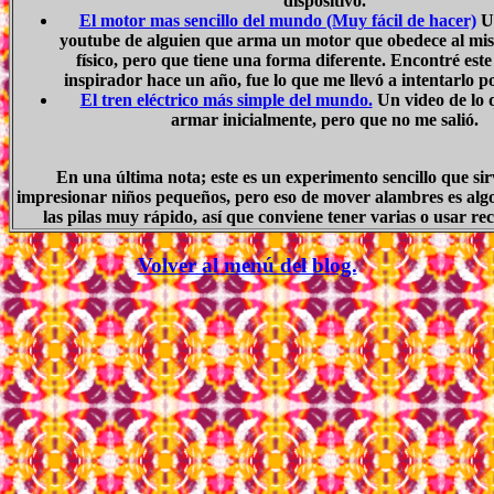
dispositivo.
El motor mas sencillo del mundo (Muy fácil de hacer)
Un
youtube de alguien que arma un motor que obedece al mi
físico, pero que tiene una forma diferente. Encontré est
inspirador hace un año, fue lo que me llevó a intentarlo 
El tren eléctrico más simple del mundo.
Un video de lo 
armar inicialmente, pero que no me salió.
En una última nota; este es un experimento sencillo que si
impresionar niños pequeños, pero eso de mover alambres es alg
las pilas muy rápido, así que conviene tener varias o usar re
Volver al menú del blog.