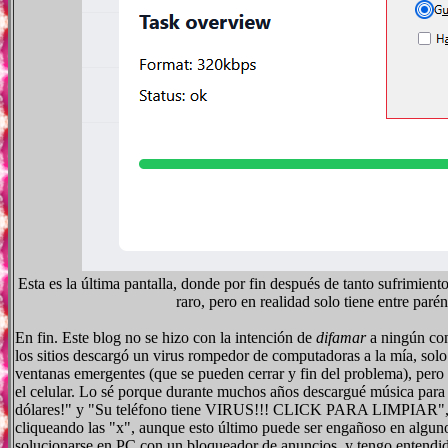
Esta es la última pantalla, donde por fin después de tanto sufrimie
raro, pero en realidad solo tiene entre paré
En fin. Este blog no se hizo con la intención de
difamar
a ningún con
los sitios descargó un virus rompedor de computadoras a la mía, solo s
ventanas emergentes (que se pueden cerrar y fin del problema), pero 
el celular. Lo sé porque durante muchos años descargué música para e
dólares!" y "Su teléfono tiene VIRUS!!! CLICK PARA LIMPIAR", est
cliqueando las "x", aunque esto último puede ser engañoso en alguno
solucionarse en PC con un bloqueador de anuncios, y tengo entendido